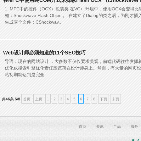
在MFC中使用纯COM方式来操纵Flash OCX （IShockwaveF
1. MFC中的控件（OCX）包装类 在VC++环境中，使用OCX会变得比较简
如：Shockwave Flash Object。 在建立了Dialog的类之后，为
生成两个文件：CShockwav..
Web设计师必须知道的11个SEO技巧
导语：现在的网站设计 ，大多数不仅仅要求美观，前端代码往往发挥
优化或搜索引擎优化责任应该落在设计师身上。然而，有大量的网页
站初期就达到是完全..
共
46
条 6/8
首页
上页
1
2
3
4
5
6
7
8
下页
末页
首页
资讯
产品
服务