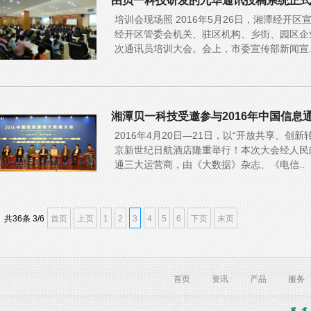
由贝一科技研发的九华通讯投稿系统正式
培训会现场照 2016年5月26日，湘潭经开
经开区管委会机关、驻区机构、乡街、园区企业
次通讯员培训大会。会上，市委宣传部新闻宣.
湘潭贝一科技受邀参与2016年中国信息
2016年4月20日—21日，以“开放共享、
京新世纪日航酒店隆重举行！本次大会经人民
通三大运营商，由《大数据》杂志、《电信..
共
36
条 3/6
首页
上页
1
2
3
4
5
6
下页
末页
首页
资讯
产品
服务